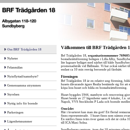
Välkommen till BRF Trädgården 1
Om BRF Trädgården 18
Brf Trädgården 18,
organisationsnummer 769605
Nyheter
bostadsrättsförening belägen i Lilla Alby, Sundbybe
lite lugnare beläget med närhet till både Sundbybe
promenadstråk vid Bällstaån. Vi har också närhet t
Felanmälan
endast ca 10 min resväg beroende på färdsätt.
Nyinflyttad/namnbyte?
Föreningen
Brf Trädgården 18 är en relativt ung förening, bil
husets dåvarande ägare Realia bestämde sig för att 
Gemensamma utrymmen
köpa loss huset och bilda en bostadsrättsförening.
Styrelsen
Huset byggdes 1944, stambyte och renovering gjo
Huset består av 27 lägenheter samt 4 lokaler, f.n. ut
Napoli, VVS Stockholm P Lada och boende medle
Nyttig info för boende
Området
Här i kvarteret kan man äta gott! Ett flertal restaur
Parkeringen
finns representerade. I huset finns som nämns ovan
En närlivs finns tvärs över gatan och det är cirka
Lägenhetsnummer
till ICA Maxi Solna.
Sundbybergs centrum, även det 10 minuters gångvä