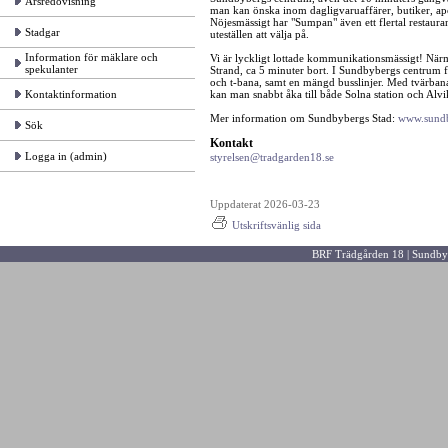
Årsredovisning
man kan önska inom dagligvaruaffärer, butiker, a
Nöjesmässigt har "Sumpan" även ett flertal restaur
Stadgar
uteställen att välja på.
Information för mäklare och
Vi är lyckligt lottade kommunikationsmässigt! Närm
spekulanter
Strand, ca 5 minuter bort. I Sundbybergs centrum 
och t-bana, samt en mängd busslinjer. Med tvärban
Kontaktinformation
kan man snabbt åka till både Solna station och Alvi
Mer information om Sundbybergs Stad:
www.sundb
Sök
Kontakt
Logga in (admin)
styrelsen@tradgarden18.se
Uppdaterat 2026-03-23
Utskriftsvänlig sida
BRF Trädgården 18 | Sundby